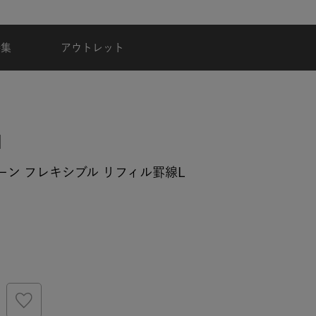
夏季休業のご案内
特集
アウトレット
ーン フレキシブル リフィル罫線L