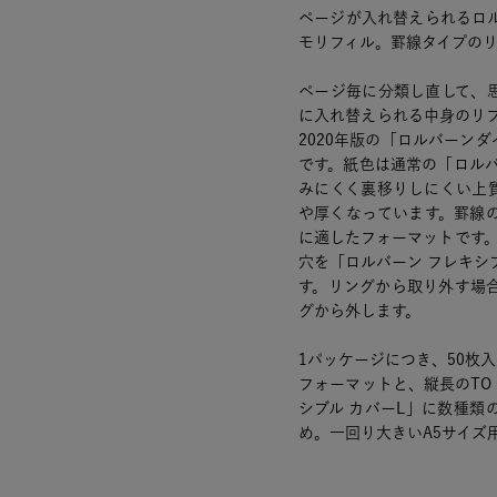
ページが入れ替えられるロ
モリフィル。罫線タイプのリ
ページ毎に分類し直して、
に入れ替えられる中身のリ
2020年版の「ロルバーン
です。紙色は通常の「ロル
みにくく裏移りしにくい上
や厚くなっています。罫線
に適したフォーマットです
穴を「ロルバーン フレキシ
す。リングから取り外す場
グから外します。
1パッケージにつき、50枚
フォーマットと、縦長のTO
シブル カバーL」に数種
め。一回り大きいA5サイズ