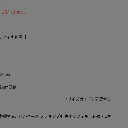
はございません。
リフィル罫線L
】
み5mm
7mm罫線
*サイズガイドを確認する
整頓する、ロルバーン フレキシブル 専用リフィル（罫線・Lサ