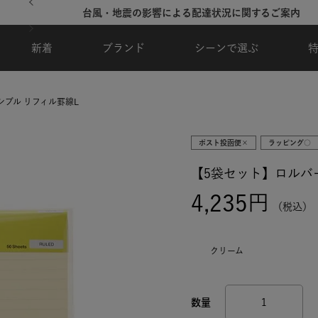
台風・地震の影響による配達状況に関するご案内
新着
ブランド
シーンで選ぶ
シブル リフィル罫線L
ポスト投函便×
ラッピング○
【5袋セット】ロルバ
4,235
税込
クリーム