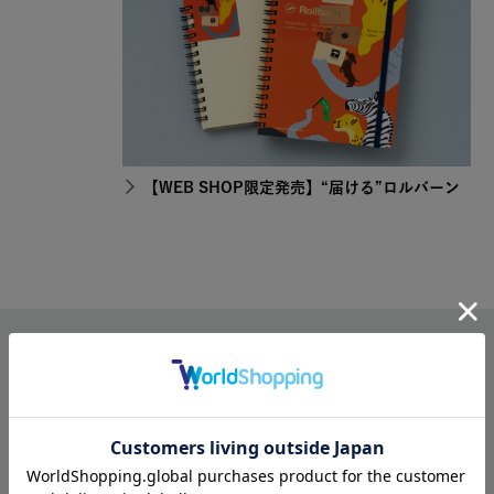
【WEB SHOP限定発売】“届ける”ロルバーン
RELATED ITEMS