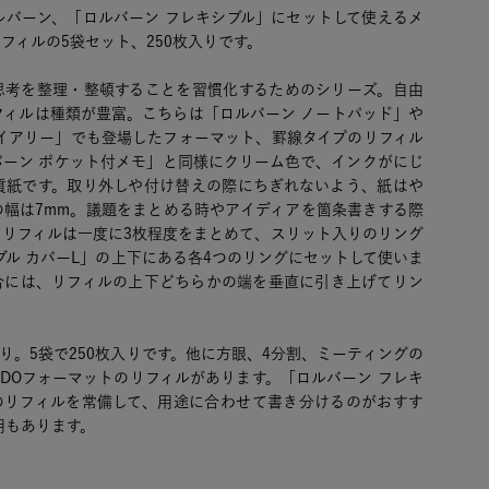
ルバーン、「ロルバーン フレキシブル」にセットして使えるメ
フィルの5袋セット、250枚入りです。
思考を整理・整頓することを習慣化するためのシリーズ。自由
フィルは種類が豊富。こちらは「ロルバーン ノートパッド」や
ダイアリー」でも登場したフォーマット、罫線タイプのリフィル
バーン ポケット付メモ」と同様にクリーム色で、インクがにじ
質紙です。取り外しや付け替えの際にちぎれないよう、紙はや
の幅は7mm。議題をまとめる時やアイディアを箇条書きする際
。リフィルは一度に3枚程度をまとめて、スリット入りのリング
ブル カバーL」の上下にある各4つのリングにセットして使いま
合には、リフィルの上下どちらかの端を垂直に引き上げてリン
入り。5袋で250枚入りです。他に方眼、4分割、ミーティングの
 DOフォーマットのリフィルがあります。「ロルバーン フレキ
類のリフィルを常備して、用途に合わせて書き分けるのがおすす
用もあります。