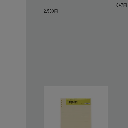
847
2,530