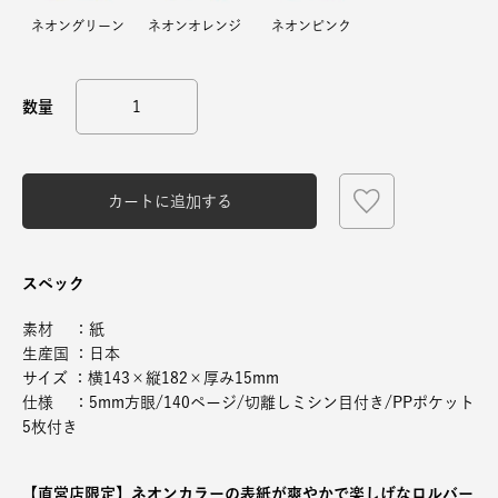
ネオングリーン
ネオンオレンジ
ネオンピンク
カートに追加する
スペック
素材 ：紙
生産国 ：日本
サイズ ：横143×縦182×厚み15mm
仕様 ：5mm方眼/140ページ/切離しミシン目付き/PPポケット
5枚付き
【直営店限定】ネオンカラーの表紙が爽やかで楽しげなロルバー