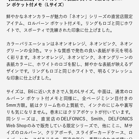
ン ポケット付メモ（Lサイズ）
鮮やかなネオンカラーが魅力の「ネオン」シリーズの直営店限定
アイテム、ロルバーン ポケット付メモ。リングもロゴと同じホワ
イトで、スポーティで洗練された印象に仕上げました。
カラーバリエーションはネオンオレンジ、ネオンピンク、ネオン
グリーンの全3色。マットな質感で発色の良い表紙が手元を明る
く彩ります。ネオンオレンジ、ネオンピンク、ネオングリーンの
表紙カラーに、ホワイトのロゴを配し、鮮やかな表紙が映えるデ
ザインです。リングもロゴと同じホワイトで、明るくフレッシュ
な印象に仕上げました。
サイズは、B6に近い大きさで人気のLサイズ。中面は、通常のロ
ルバーン ポケット付メモと同様に、全ページミシン目付きの
5mm方眼。紙はクリーム色の上質紙で、インクのにじみや裏写
りも気になりません。巻末にはクリアポケットが付いています。
同シリーズは、直営店のDELFONICS、Smith、DELFONICS
Web Shopのみで販売している限定シリーズで、他にミニ、Mサ
イズのロルバーン、クリアポーチ、スライダーカードケース、ロ