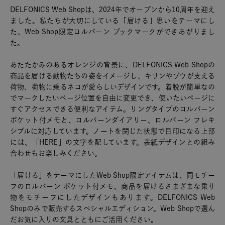
DELFONICS Web Shopは、2024年でオープンから10周年を迎え
ました。私たちが大切にしている「届ける」思いをテーマにし
た、Web Shop限定ロルバーン ブックマークができあがりまし
た。
あたたかみのあるオレンジの背景に、DELFONICS Web Shopの
商品を届ける動物たちの姿をイメージし、キリンやゾウが支える
荷物、荷物に乗るネコが愛らしいデザインです。着脱が簡単なの
でマークしたいページ位置を自由に変更でき、使いたいページに
すぐアクセスできる便利なアイテム。リングタイプのロルバーン
ポケット付メモと、ロルバーンダイアリー、ロルバーン フレキ
シブルに対応しています。ノートを閉じた状態で目印になる上部
には、「HERE」の文字を配しています。表紙デザインとの組み
合わせもお楽しみください。
「届ける」をテーマにしたWeb Shop限定アイテムは、同モチー
フのロルバーン ポケット付メモ、商品を届けるさまざまな乗り
物をモチーフにしたデザインもあります。DELFONICS Web
Shopのみで販売するスペシャルエディション。Web Shopで選ん
だお気に入りの文具とともにご活用ください。