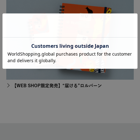
【WEB SHOP限定発売】“届ける”ロルバーン