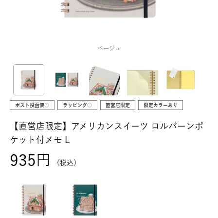
ベージュ
ポスト投函便○
ラッピング○
直営店限定
限定カラーあり
【直営店限定】アメリカンスイーツ ロルバーンポ
ケット付メモ L
935
税込