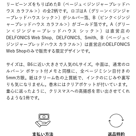
リービーンズをちりばめたB（ベージュ＜ジンジャーブレッドハ
ウス カラフル＞）の全2柄です。ロゴはA（グリーン＜ジンジャ
ーブレッドハウス シック＞）がシルバー箔、B（ピンク＜ジンジ
ャーブレッドハウス カラフル＞）がゴールド箔です。A（グリー
ン＜ジンジャーブレッドハウス シック＞）は直営店の
DELFONICS Web Shop、DELFONICS、Smith、B（ベージュ＜
ジンジャーブレッドハウス カラフル＞）は直営店のDELFONICS
Web Shopのみで販売する限定デザインです。
サイズは、B6に近い大きさで人気のLサイズ。中面は、通常のロ
ルバーン ポケット付メモと同様に、全ページミシン目付きの
5mm方眼。紙はクリーム色の上質紙で、インクのにじみや裏写
りも気になりません。巻末にはクリアポケットが付いています。
童心に返ったように、クリスマスへの高揚感を思い出させてくれ
るような1冊です。
支払い方法
返品特約