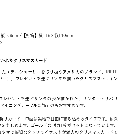
縦108mm/【封筒】横145×縦110mm
枚
描かれたクリスマスカード
たステーショナリーを取り扱うアメリカのブランド、RIFLE
ルペーパー）。プレゼントを運ぶサンタを描いたクリスマスデザイン
プレゼントを運ぶサンタの姿が描かれた、サンタ・デリバリ
ダイニングテーブルに飾るのもおすすめです。
つ折りカード。中面は無地で自由に書き込めるタイプです。耐久
地を楽しめます。ゴールドの封筒1枚がセットになっています。
華やかで繊細なタッチのイラストが魅力のクリスマスカードで