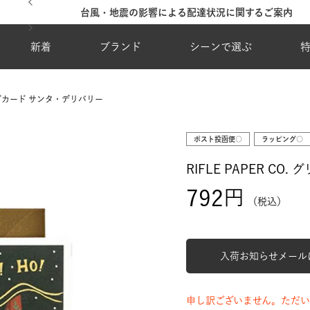
台風・地震の影響による配達状況に関するご案内
新着
ブランド
シーンで選ぶ
ティングカード サンタ・デリバリー
ポスト投函便○
ラッピング○
RIFLE PAPER 
792
税込
入荷お知らせメール
申し訳ございません。ただい