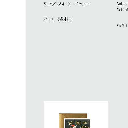
Sale／
ジオ カードセット
Sale
Ochi
594
415
357