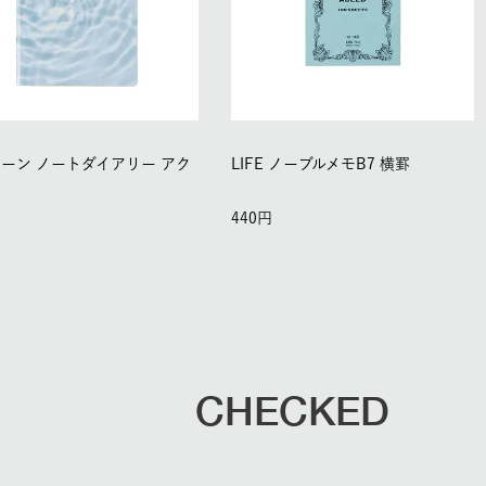
ーン ノートダイアリー アク
LIFE ノーブルメモB7 横罫
440
CHECKED