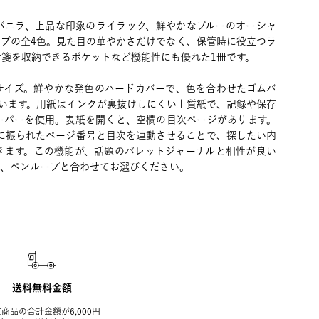
バニラ、上品な印象のライラック、鮮やかなブルーのオーシャ
ーブの全4色。見た目の華やかさだけでなく、保管時に役立つラ
箋を収納できるポケットなど機能性にも優れた1冊です。
ムサイズ。鮮やかな発色のハードカバーで、色を合わせたゴムバ
ています。用紙はインクが裏抜けしにくい上質紙で、記録や保存
ーパーを使用。表紙を開くと、空欄の目次ページがあります。
罫に振られたページ番号と目次を連動させることで、探したい内
きます。この機能が、話題のバレットジャーナルと相性が良い
ル、ペンループと合わせてお選びください。
送料無料金額
商品の合計金額が6,000円