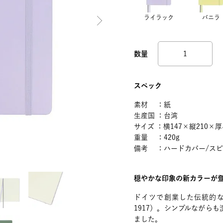
ライラック
バニラ
スペック
素材 ：紙
生産国 ：台湾
サイズ ：横147×縦210×厚
重量 ：420g
備考 ：ハードカバー/スピ
穏やかな印象の新カラーが
ドイツで創業した伝統的なノ
1917）。シンプルながら
ました。