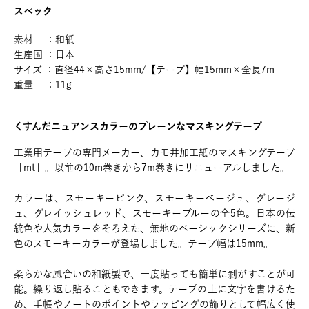
スペック
素材 ：和紙
生産国 ：日本
サイズ ：直径44×高さ15mm/【テープ】幅15mm×全長7m
重量 ：11g
くすんだニュアンスカラーのプレーンなマスキングテープ
工業用テープの専門メーカー、カモ井加工紙のマスキングテープ
「mt」。以前の10m巻きから7m巻きにリニューアルしました。
カラーは、スモーキーピンク、スモーキーベージュ、グレージ
ュ、グレイッシュレッド、スモーキーブルーの全5色。日本の伝
統色や人気カラーをそろえた、無地のベーシックシリーズに、新
色のスモーキーカラーが登場しました。テープ幅は15mm。
柔らかな風合いの和紙製で、一度貼っても簡単に剥がすことが可
能。繰り返し貼ることもできます。テープの上に文字を書けるた
め、手帳やノートのポイントやラッピングの飾りとして幅広く使