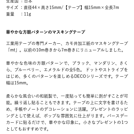
生産国 ：日本
サイズ ：直径44×高さ15mm/【テープ】幅15mm×全長7m
重量 ：11g
華やかな方眼パターンのマスキングテープ
工業用テープの専門メーカー、カモ井加工紙のマスキングテープ
「mt」。以前の10m巻きから7m巻きにリニューアルしました。
華やかな色味の方眼パターンで、ブラック、マンダリン、さく
ら、ブルーベリー、エメラルドの全5色。 ドットやストライプを
はじめ、多くのパターンを楽しめるDECOシリーズです。テープ
幅は15mm。
柔らかな風合いの和紙製で、一度貼っても簡単に剥がすことが可
能。繰り返し貼ることもできます。テープの上に文字を書けるた
め、手帳やノートのデコレーションに活躍。プレゼントのラッピ
ングとして使えば、ポップな雰囲気に仕上がります。バースデー
カードに貼るだけで、華やかな印象に。小さなプレゼントの1つ
としてもおすすめです。