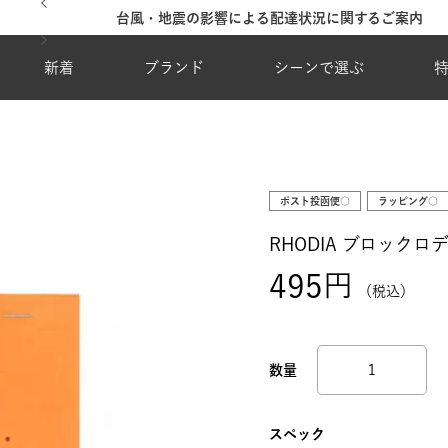
台風・地震の影響による配達状況に関するご案内
新着
ブランド
シーンで選ぶ
ポスト投函便○
ラッピング○
RHODIA ブロックロディ
495
税込
スペック