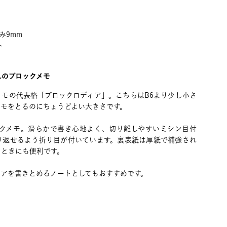
み9mm
ト
れのブロックメモ
メモの代表格「ブロックロディア」。こちらはB6より少し小さ
メモをとるのにちょうどよい大きさです。
ックメモ。滑らかで書き心地よく、切り離しやすいミシン目付
り返せるよう折り目が付いています。裏表紙は厚紙で補強され
るときにも便利です。
ィアを書きとめるノートとしてもおすすめです。