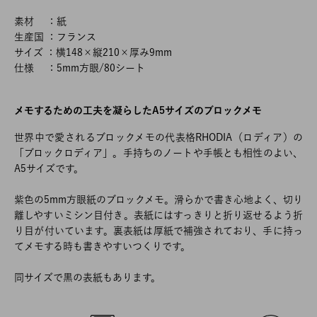
素材 ：紙
生産国 ：フランス
サイズ ：横148×縦210×厚み9mm
仕様 ：5mm方眼/80シート
メモするための工夫を凝らしたA5サイズのブロックメモ
世界中で愛されるブロックメモの代表格RHODIA（ロディア）の
「ブロックロディア」。手持ちのノートや手帳とも相性のよい、
A5サイズです。
紫色の5mm方眼紙のブロックメモ。滑らかで書き心地よく、切り
離しやすいミシン目付き。表紙にはすっきりと折り返せるよう折
り目が付いています。裏表紙は厚紙で補強されており、手に持っ
てメモする時も書きやすいつくりです。
同サイズで黒の表紙もあります。