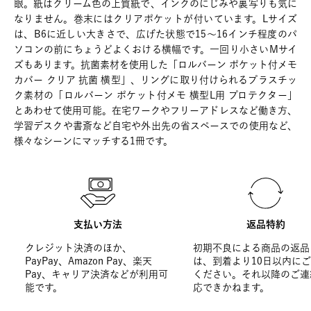
眼。紙はクリーム色の上質紙で、インクのにじみや裏写りも気に
なりません。巻末にはクリアポケットが付いています。Lサイズ
は、B6に近しい大きさで、広げた状態で15～16インチ程度のパ
ソコンの前にちょうどよくおける横幅です。一回り小さいMサイ
ズもあります。抗菌素材を使用した「ロルバーン ポケット付メモ
カバー クリア 抗菌 横型」、リングに取り付けられるプラスチッ
ク素材の「ロルバーン ポケット付メモ 横型L用 プロテクター」
とあわせて使用可能。在宅ワークやフリーアドレスなど働き方、
学習デスクや書斎など自宅や外出先の省スペースでの使用など、
様々なシーンにマッチする1冊です。
支払い方法
返品特約
クレジット決済のほか、
初期不良による商品の返品
PayPay、Amazon Pay、楽天
は、到着より10日以内に
Pay、キャリア決済などが利用可
ください。それ以降のご連
能です。
応できかねます。