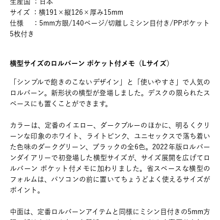
生産国 ：日本
サイズ ：横191×縦126×厚み15mm
仕様 ：5mm方眼/140ページ/切離しミシン目付き/PPポケット
5枚付き
横型サイズのロルバーン ポケット付メモ（Lサイズ）
「シンプルで飽きのこないデザイン」と「使いやすさ」で人気の
ロルバーン。新形状の横型が登場しました。デスクの限られたス
ペースにも置くことができます。
カラーは、定番のイエロー、ダークブルーのほかに、明るくクリ
ーンな印象のホワイト、ライトピンク、ユニセックスで落ち着い
た色味のダークグリーン、ブラックの全6色。2022年版ロルバー
ンダイアリーで初登場した横型サイズが、サイズ展開を広げてロ
ルバーン ポケット付メモに加わりました。省スペースな横型の
フォルムは、パソコンの前に置いてちょうどよく使えるサイズが
ポイント。
中面は、定番ロルバーンアイテムと同様にミシン目付きの5mm方