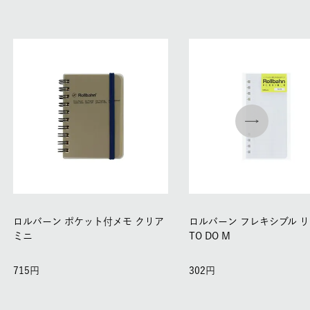
ロルバーン ポケット付メモ クリア
ロルバーン フレキシブル 
ミニ
TO DO M
715
302