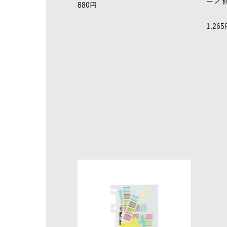
ーン 
880
1,265