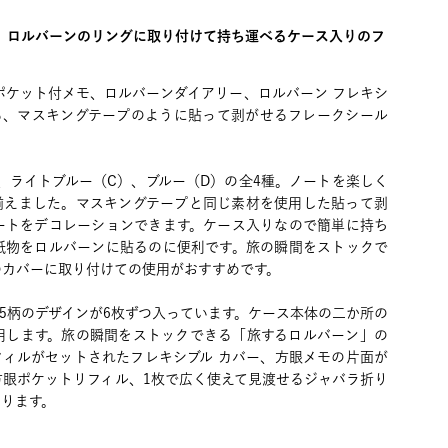
）】ロルバーンのリングに取り付けて持ち運べるケース入りのフ
ポケット付メモ、ロルバーンダイアリー、ロルバーン フレキシ
る、マスキングテープのように貼って剥がせるフレークシール
、ライトブルー（C）、ブルー（D）の全4種。ノートを楽しく
揃えました。マスキングテープと同じ素材を使用した貼って剥
ートをデコレーションできます。ケース入りなので簡単に持ち
紙物をロルバーンに貼るのに便利です。旅の瞬間をストックで
のカバーに取り付けての使用がおすすめです。
、5柄のデザインが6枚ずつ入っています。ケース本体の二か所の
用します。旅の瞬間をストックできる「旅するロルバーン」の
フィルがセットされたフレキシブル カバー、方眼メモの片面が
方眼ポケットリフィル、1枚で広く使えて見渡せるジャバラ折り
ります。