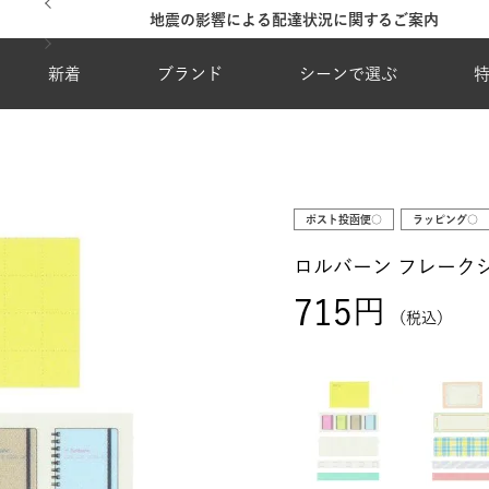
地震の影響による配達状況に関するご案内
新着
ブランド
シーンで選ぶ
ポスト投函便○
ラッピング○
ロルバーン フレーク
715
税込