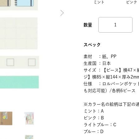
ミント
ピンク
スペック
素材 ：紙、PP
生産国 ：日本
サイズ ：【ピース】横47×縦
ジ】横85×縦144×厚み2
仕様 ：ロルバーンポケッ
も対応可能）/各柄6ピース
※カラー名の絵柄は下記の
ミント：A
ピンク：B
ライトブルー：C
ブルー：D