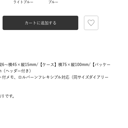
ライトブルー
ブルー
カートに追加する
6～横45×縦15mm/【ケース】横75×縦100mm/【パッケー
mm（ヘッダー付き）
ト付メモ、ロルバーンフレキシブル対応（同サイズダイアリー
通りです。