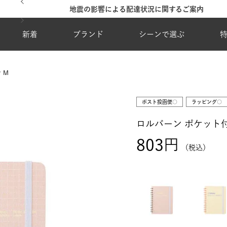
地震の影響による配達状況に関するご案内
新着
ブランド
シーンで選ぶ
 M
ポスト投函便○
ラッピング○
ロルバーン ポケット付
803
税込