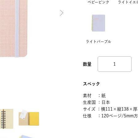
ベビーピンク
ライトイエ
ライトパープル
スペック
素材 ：紙
生産国 ：日本
サイズ ：横111×縦138×厚
仕様 ：120ページ/5mm