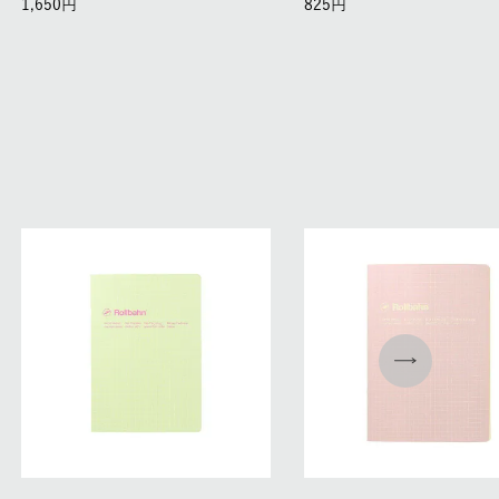
1,650
825