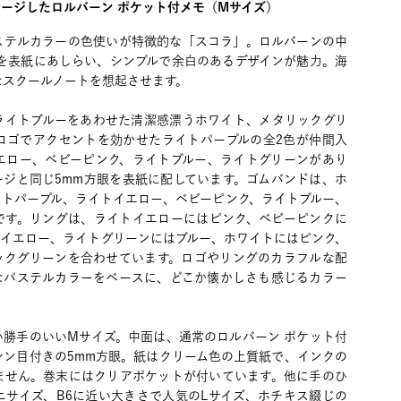
ージしたロルバーン ポケット付メモ（Mサイズ）
ステルカラーの色使いが特徴的な「スコラ」。ロルバーンの中
眼を表紙にあしらい、シンプルで余白のあるデザインが魅力。海
なスクールノートを想起させます。
ライトブルーをあわせた清潔感漂うホワイト、メタリックグリ
ロゴでアクセントを効かせたライトパープルの全2色が仲間入
エロー、ベビーピンク、ライトブルー、ライトグリーンがあり
ージと同じ5mm方眼を表紙に配しています。ゴムバンドは、ホ
イトパープル、ライトイエロー、ベビーピンク、ライトブルー、
です。リングは、ライトイエローにはピンク、ベビーピンクに
はイエロー、ライトグリーンにはブルー、ホワイトにはピンク、
ックグリーンを合わせています。ロゴやリングのカラフルな配
なパステルカラーをベースに、どこか懐かしさも感じるカラー
い勝手のいいMサイズ。中面は、通常のロルバーン ポケット付
シン目付きの5mm方眼。紙はクリーム色の上質紙で、インクの
ません。巻末にはクリアポケットが付いています。他に手のひ
ニサイズ、B6に近い大きさで人気のLサイズ、ホチキス綴じの