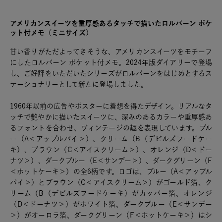
アメリカンスイーツを重厚感あるタッチで描いたロルバーン ポケ
ット付メモ（ミニサイズ）
甘い香りがただよってきそうな、アメリカンスイーツをモチーフ
にしたロルバーン ポケット付メモ。2024年版ダイアリーで登場
し、ご好評をいただいたシリーズがロルバーンをはじめとするス
テーショナリーとして新たに登場しました。
1960年以前の広告やポスターに着想を得たデザイン。リアルなタ
ッチで艶やかに描いたスイーツに、深みのあるカラーや重厚感あ
るフォントを合わせ、ヴィンテージの趣を表現しています。ブル
ー（A＜アップルパイ＞）、クリーム（B（デビルズフードケー
キ）、ブラウン（C＜アイスクリーム＞）、オレンジ（D＜ドー
ナツ＞）、ダークブルー（E＜サンデー＞）、ダークグリーン（F
＜ホットケーキ＞）の全6柄です。ロゴは、ブルー（A＜アップル
パイ＞）とブラウン（C＜アイスクリーム＞）がゴールド箔、ク
リーム（B（デビルズフードケーキ）がカッパー箔、オレンジ
（D＜ドーナツ＞）がホワイト箔、ダークブルー（E＜サンデー
＞）がオーロラ箔、ダークグリーン（F＜ホットケーキ＞）はシ