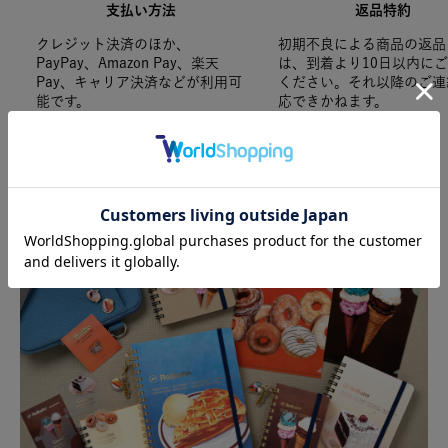
支払い方法
返品特約
クレジット決済のほか、
初期不良による商品の返品
PayPay、Amazon Pay、楽天
は、到着より10日以内に
Pay、キャリア決済などが利用可
ください。それ以降のご連
能です。
応できかねます。
SPECIAL FEATURE