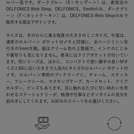
ルバー箔です。ダークブルー（E＜サンデー＞）は、直営店の
DELFONICS Web Shop、DELFONICS、Smithのみ、ダークグリ
ーン（F＜ホットケーキ＞）は、DELFONICS Web Shopのみで
販売する限定デザインです。
サイズは、手のひらに乗る程度の大きさのミニサイズ。中面は、
通常のロルバーン ポケット付メモと同様に、全ページミシン目
付きの5mm方眼。紙はクリーム色の上質紙で、インクのにじみ
や裏写りも気になりません。巻末にはクリアポケットが付いてい
ます。同シリーズは、ほかに、コンパクトで使い勝手の良いMサ
イズとB6に近い大きさで人気のLサイズのロルバーン ポケット付
メモ、ロルバーン専用のブックマークに、チャーム、ステッカ
ー、フレークシール、マスキングテープ、カードセット、クリア
ホルダー、ピンズもあります。目に触れるたびに甘い味わいを思
わせるステーショナリーが、勉強や仕事などオンタイムの気分を
前向きにしてくれます。お好みのスイーツをお選びください。