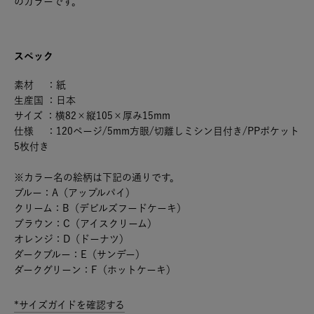
のカラーです。
スペック
素材 ：紙
生産国 ：日本
サイズ ：横82×縦105×厚み15mm
仕様 ：120ページ/5mm方眼/切離しミシン目付き/PPポケット
5枚付き
※カラー名の絵柄は下記の通りです。
ブルー：A（アップルパイ）
クリーム：B（デビルズフードケーキ）
ブラウン：C（アイスクリーム）
オレンジ：D（ドーナツ）
ダークブルー：E（サンデー）
ダークグリーン：F（ホットケーキ）
*サイズガイドを確認する