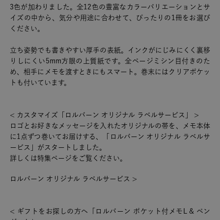
3色が加わりました。全12色の豊富なカラーバリエーションとサ
イズの中から、気分や用途に合わせて、ぴったりの1冊をお選び
ください。
立ち姿勢でも書きやすい厚手の表紙。インクがにじみにくく裏移
りしにくい5mm方眼の上質紙です。全ページミシン目付きのた
め、相手にメモを渡すときにもスマート。巻末にはクリアポケッ
トも付いています。
< カスタマイズ「ロルバーン オリジナル ラベルサービス」 >
ロゴとお好きなメッセージを入れたオリジナルの帯を、メモ本体
に1点ずつ巻いてお届けする、「ロルバーン オリジナル ラベルサ
ービス」がスタートしました。
詳しくは特集ページをご覧ください。
ロルバーン オリジナル ラベルサービス >
< ギフトをお探しの方へ「ロルバーン ポケット付メモL & ペン