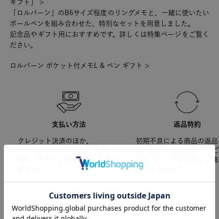
ギフト」 >
「ロルバーン」のB6サイズ程度のリングメモと、一緒に使いたい
ボールペンを組み合わせた、特別なセットを用意しました。
記念品やギフト用におすすめです。詳しくは特集ページをご覧く
ださい。
ロルバーン ポケット付メモL & ペン ギフト >
支払い方法
返品特約
クレジット決済のほか、
初期不良による商品の返品
PayPay、Amazon Pay、楽天
は、到着より10日以内に
Pay、キャリア決済などが利用可
ください。それ以降のご連
能です。
応できかねます。