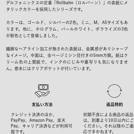
デルフォニックスの定番「Rollbahn（ロルバーン）」の表紙にメ
タリックカラーを採用したシリーズです。
カラーは、ゴールド、シルバーの2色。ミニ、M、A5サイズもあ
ります。他に、ホログラム、パールホワイト、ポラライズの3色
が新色として登場しました。
繊細なヘアライン加工が施された表紙は、金属感がありシャープ
なイメージ。中面は、全ページミシン目付きの5mm方眼。紙はク
リーム色の上質紙で、インクのにじみや裏写りも気になりませ
ん。巻末にはクリアポケットが付いています。
支払い方法
返品特約
クレジット決済のほか、
初期不良による商品の返品
PayPay、Amazon Pay、楽天
は、到着より10日以内に
Pay、キャリア決済などが利用可
ください。それ以降のご連
能です。
応できかねます。