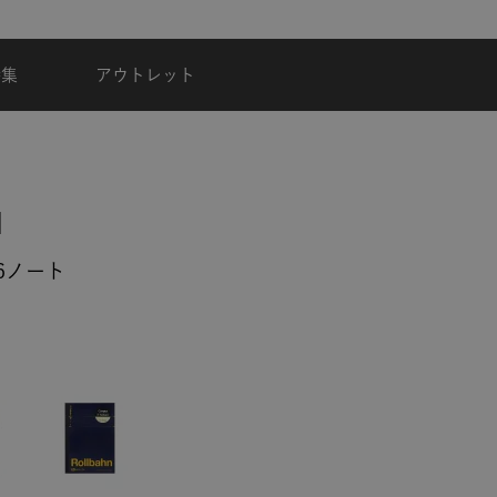
台風・地震の影響による配達状況
特集
アウトレット
 B6ノート