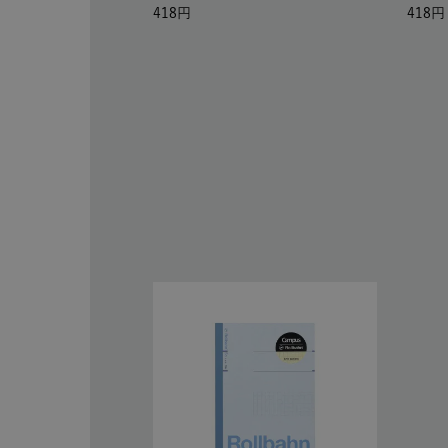
418
418