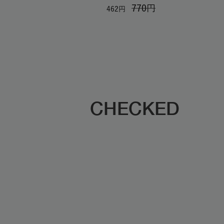
770
462
CHECKED