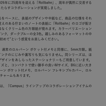
026年に25周年を迎える「Rollbahn」、周年が偶然に交差する
もたらすコラボレーションが実現しました。
品をベースに、表紙のデザインや中紙など、商品の仕様をそれ
覚えのある佇まいのノートの表紙に「Rollbahn」のロゴが配さ
はなくクリーム色の方眼紙が現れます。カラーバリエーション
ピンク、ダークブルーの全3色。親しみのあるフォーマットの中
に初めて”という感覚をお楽しみください。
、通常のロルバーン ポケット付メモと同様に、5mm方眼。紙
インクのにじみや裏写りも気になりません。同シリーズは、ほ
デザインをあしらったステーショナリーもご用意しています。
イズと、コンパクトで使い勝手の良いMサイズ、B6に近い大き
ーン ポケット付メモ、ロルバーン フレキシブルカバー、ロル
チャームもあります。
Shopでは、「Campus」ラインアップのコラボレーションアイテムの