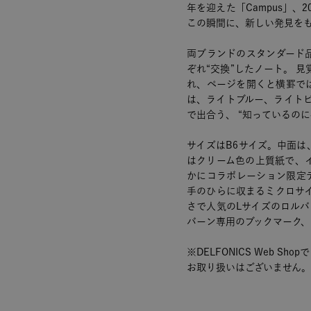
年を迎えた「Campus」、2
この瞬間に、新しい発見を
両ブランドのスタンダード
ぞれ“交換”したノート。 見
れ、ぺージを開くと横罫で
は、ライトブルー、ライト
で出合う、 “知っているの
サイズはB6サイズ。中面は
はクリーム色の上質紙で、
かにコラボレーション限定
手のひらに収まるミクロサ
さで人気のLサイズのロルバ
バーン専用のブックマーク、
※DELFONICS Web 
お取り扱いはございません。