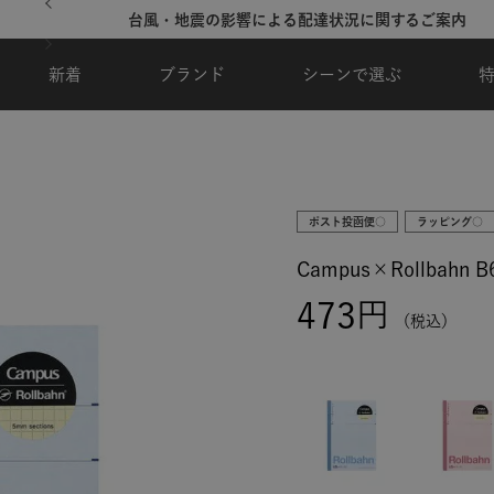
するご案内
夏季休業のご案内
新着
ブランド
シーンで選ぶ
ポスト投函便○
ラッピング○
Campus×Rollbahn
473
税込