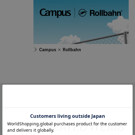
Campus × Rollbahn
RELATED ITEMS