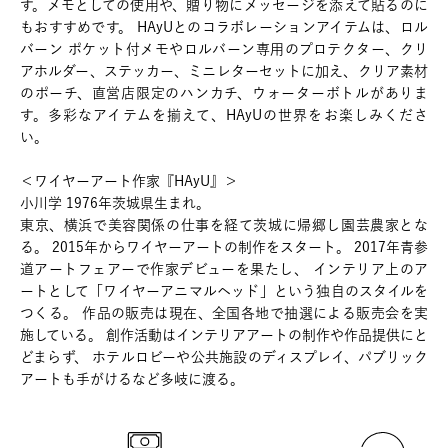
す。メモとしての使用や、贈り物にメッセージを添えて貼るのに
もおすすめです。 HAyUとのコラボレーションアイテムは、ロル
バーン ポケット付メモやロルバーン専用のプロテクター、クリ
アホルダー、ステッカー、ミニレターセットに加え、クリア素材
のポーチ、直営店限定のハンカチ、ウォーターボトルがありま
す。多彩なアイテムを揃えて、HAyUの世界をお楽しみくださ
い。
＜ワイヤーアート作家『HAyU』＞
小川学 1976年茨城県生まれ。
東京、横浜で美容関係の仕事を経て茨城に帰郷し園芸農家とな
る。 2015年からワイヤーアートの制作をスタート。 2017年青参
道アートフェアーで作家デビューを果たし、 インテリア上のア
ートとして「ワイヤーアニマルヘッド」という独自のスタイルを
つくる。 作品の販売は現在、全国各地で抽選による販売会を実
施している。 創作活動はインテリアアートの制作や作品提供にと
どまらず、 ホテルロビーや公共施設のディスプレイ、パブリック
アートも手がけるなど多岐に渡る。