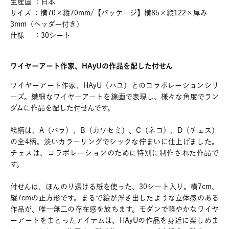
生産国 ：日本
サイズ ：横70×縦70mm/【パッケージ】横85×縦122×厚み
3mm（ヘッダー付き）
仕様 ：30シート
ワイヤーアート作家、HAyUの作品を配した付せん
ワイヤーアート作家、HAyU（ハユ）とのコラボレーションシリ
ーズ。繊細なワイヤーアートを線画で表現し、様々な角度でラン
ダムに作品を配した付せんです。
絵柄は、A（バラ）、B（カワセミ）、C（ネコ）、D（チェス）
の全4柄。淡いカラーリングでシックな佇まいに仕上げました。
チェスは、コラボレーションのために特別に制作された作品で
す。
付せんは、ほんのり透ける紙を使った、30シート入り。横7cm、
縦7cmの正方形です。まるで絵が浮き出したような立体感のある
作品が、唯一無二の存在感を放ちます。モダンで軽やかなワイヤ
ーアートをまとったアイテムは、HAyUの作品を身近に楽しめま