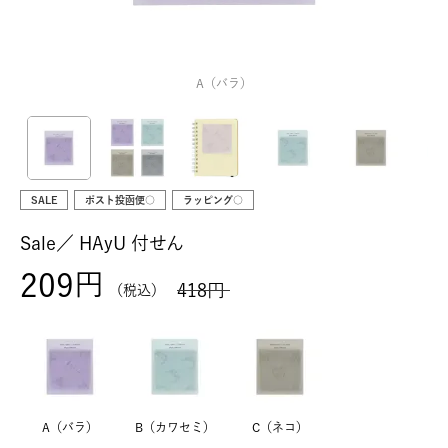
A（バラ）
SALE
ポスト投函便○
ラッピング○
Sale／
HAyU 付せん
209
418
税込
A（バラ）
B（カワセミ）
C（ネコ）