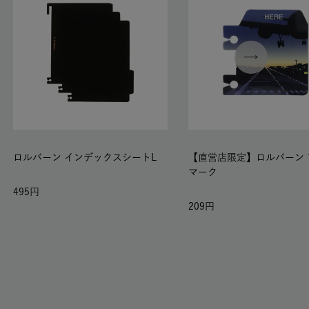
ロルバーン インデックスシートL
【直営店限定】ロルバーン 
マーク
495
209