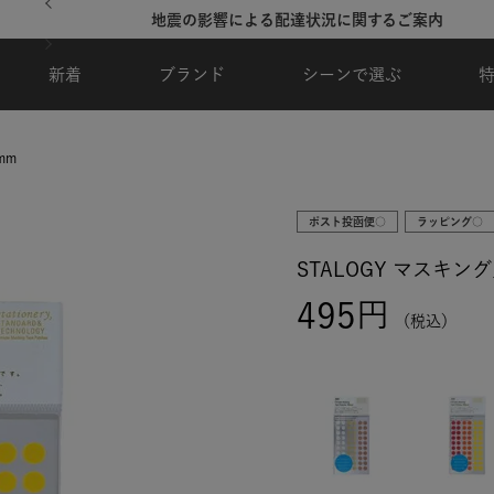
地震の影響による配達状況に関するご案内
新着
ブランド
シーンで選ぶ
mm
ポスト投函便○
ラッピング○
STALOGY マスキン
495
税込