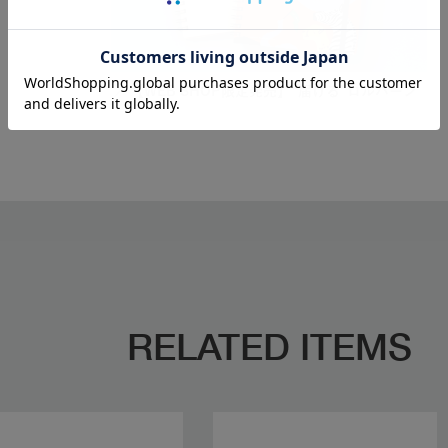
【WEB SHOP限定発売】“届ける”ロルバーン
RELATED ITEMS