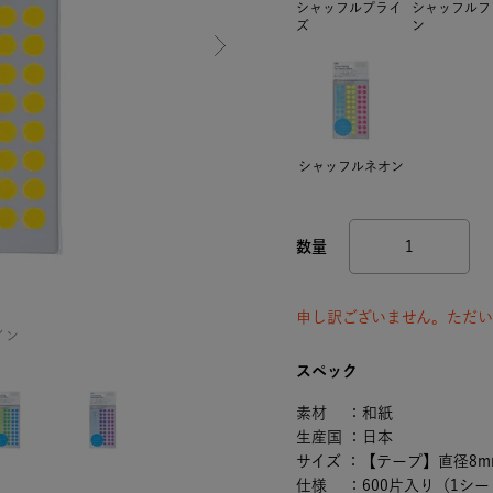
シャッフルプライ
シャッフルフ
ズ
ン
シャッフルネオン
申し訳ございません。ただい
イン
スペック
素材 ：和紙
生産国 ：日本
サイズ ：【テープ】直径8m
仕様 ：600片入り（1シー