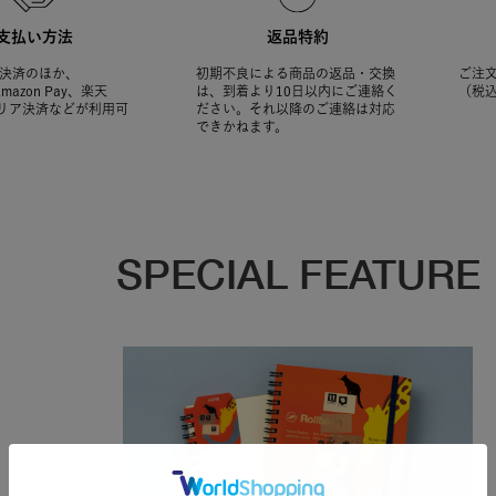
支払い方法
返品特約
決済のほか、
初期不良による商品の返品・交換
ご注文
Amazon Pay、楽天
は、到着より10日以内にご連絡く
（税
ャリア決済などが利用可
ださい。それ以降のご連絡は対応
できかねます。
SPECIAL FEATURE