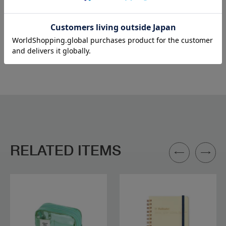
【WEB SHOP限定発売】“届ける”ロルバーン
RELATED ITEMS