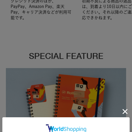
クレジット決済のほか、
初期不良による商品の返品
PayPay、Amazon Pay、楽天
は、到着より10日以内に
Pay、キャリア決済などが利用可
ください。それ以降のご連
能です。
応できかねます。
SPECIAL FEATURE