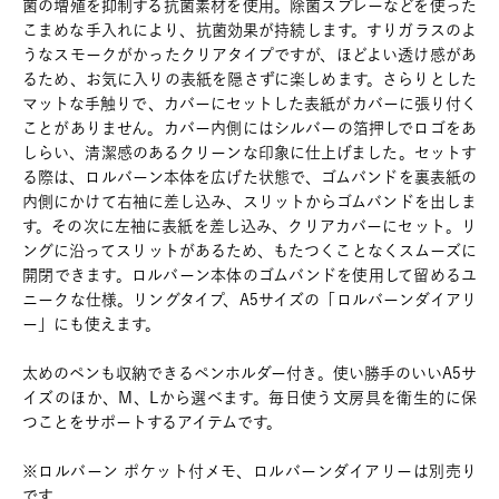
菌の増殖を抑制する抗菌素材を使用。除菌スプレーなどを使った
こまめな手入れにより、抗菌効果が持続します。すりガラスのよ
うなスモークがかったクリアタイプですが、ほどよい透け感があ
るため、お気に入りの表紙を隠さずに楽しめます。さらりとした
マットな手触りで、カバーにセットした表紙がカバーに張り付く
ことがありません。カバー内側にはシルバーの箔押しでロゴをあ
しらい、清潔感のあるクリーンな印象に仕上げました。セットす
る際は、ロルバーン本体を広げた状態で、ゴムバンドを裏表紙の
内側にかけて右袖に差し込み、スリットからゴムバンドを出しま
す。その次に左袖に表紙を差し込み、クリアカバーにセット。リ
ングに沿ってスリットがあるため、もたつくことなくスムーズに
開閉できます。ロルバーン本体のゴムバンドを使用して留めるユ
ニークな仕様。リングタイプ、A5サイズの「ロルバーンダイアリ
ー」にも使えます。
太めのペンも収納できるペンホルダー付き。使い勝手のいいA5サ
イズのほか、M、Lから選べます。毎日使う文房具を衛生的に保
つことをサポートするアイテムです。
※ロルバーン ポケット付メモ、ロルバーンダイアリーは別売り
です