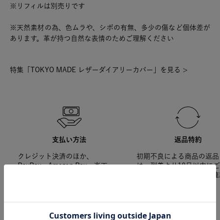
※リフィルは別売りです
※天然素材の為、色ムラや、シボの有無、多少の傷など個体差が
あります。革が持つ自然な表情のためご理解ください
特集「TOKYO MADE レザーダイアリーカバー」を見る >
支払い方法
返品特約
クレジット決済のほか、
初期不良による商品の返品
PayPay、Amazon Pay、楽天
は、到着より10日以内に
Pay、キャリア決済などが利用可
ください。それ以降のご連
能です。
応できかねます。