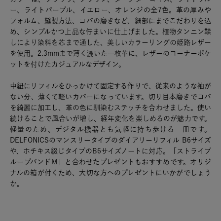
ー、ライトパープル、イエロー、オレンジの全7色。革の厚みや
フォルム、縫製方法、コバの磨きなど、細部にまでこだわりを込
め、シンプルかつ上品な佇まいに仕上げました。植物タンニン鞣
しにより染料を芯まで通した、美しいカラーリングの姫路レザー
を使用。2.3mmまで薄く漉いた一枚革に、レザーのコーナーポケ
ットを付けたカジュアルなデザイン。
中紐にリフィルをひっかけて固定する作りで、従来のような袖が
ない分、薄くて軽いカバーになっています。切り目本磨きでコバ
を綺麗に加工し、革の色に馴染むステッチを合わせました。使い
続けることで風合いが増し、経年変化を楽しめるのが魅力です。
軽量のため、デジタル機器とも気軽に持ち歩ける一冊です。
DELFONICSのマンスリータイプのダイアリーリフィル B6サイズ
や、ホチキス綴じタイプのB6サイズノートに対応。「ストライプ
ループバンドM」と合わせたプレゼントもおすすめです。オリジ
ナルの箱が付くため、大切な方へのプレゼントにいかがでしょう
か。