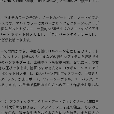
NICS Web Shop、DELFONICS、Smithのみで販売してい
ー、マルチカラーの全2色。ノートカバーとして、ノートや文房
ースです。マルチカラーはカバーがピンクとグリーンのグラデ
中面はどちらもグレー。一般的なB6サイズのノートやダイアリ
ーン ポケット付メモ L」、「ロルバーンダイアリー L」、
などが収納できます。
ナーで開閉ができ、中面右側にロルバーンを差し込むスリット
ドポケットと、付せんやシールなどの細かなアイテムを収納でき
央のペンホルダーは、太軸のペンも収納可能。お気に入りの文
持ち運びできます。脇田あすかさんとのコラボレーションアイ
 ポケット付メモ L、ロルバーン専用ブックマーク、下敷きと
のアイテム、がま口ポーチ、ウォーターボトル、エコバッグ、バ
もあります。お手元で脇田あすかさんのアート作品をお楽しみ
）＞ グラフィックデザイナー・アートディレクター。1993年
イン科大学院を修了後、コズフィッシュを経て独立。あらゆる
わりながら、豊かな生活をおくることにつとめる。また個人で