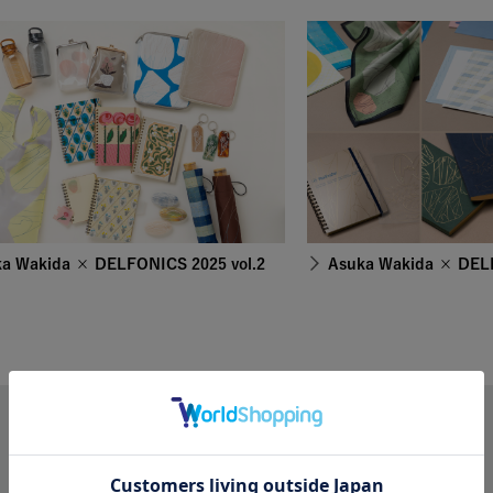
a Wakida × DELFONICS 2025 vol.2
Asuka Wakida × DELF