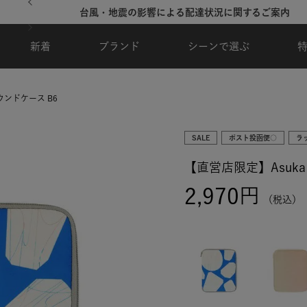
台風・地震の影響による配達状況に関するご案内
新着
ブランド
シーンで選ぶ
ラウンドケース B6
SALE
ポスト投函便○
ラ
【直営店限定】Asuka 
2,970
税込