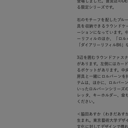
登場しました。直営店のDELFO
る限定シリーズです。
石のモチーフを配したブル
具を収納できるラウンドケ
ーションになっています。
ーリフィルのほか、「ロルバ
「ダイアリーリフィルB6」
3辺を囲むラウンドファス
があります。左側にはカー
るポケットがあります。中
房具と一緒にロルバーンを
テムは、ほかに、ロルバーン
いったロルバーンシリーズ
レッタ、キーホルダー、傘
ください。
＜脇田あすか（わきだあすか
生まれ。東京藝術大学デザ
文化に対してデザインで携