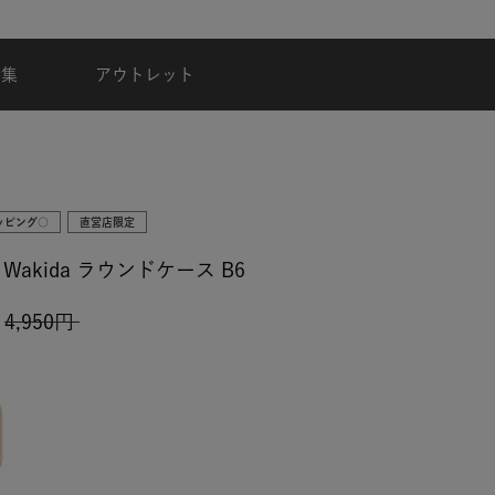
夏季休業のご案内
特集
アウトレット
ッピング○
直営店限定
Wakida ラウンドケース B6
4,950