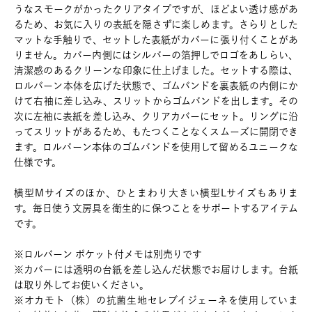
うなスモークがかったクリアタイプですが、ほどよい透け感があ
るため、お気に入りの表紙を隠さずに楽しめます。さらりとした
マットな手触りで、セットした表紙がカバーに張り付くことがあ
りません。カバー内側にはシルバーの箔押しでロゴをあしらい、
清潔感のあるクリーンな印象に仕上げました。セットする際は、
ロルバーン本体を広げた状態で、ゴムバンドを裏表紙の内側にか
けて右袖に差し込み、スリットからゴムバンドを出します。その
次に左袖に表紙を差し込み、クリアカバーにセット。リングに沿
ってスリットがあるため、もたつくことなくスムーズに開閉でき
ます。ロルバーン本体のゴムバンドを使用して留めるユニークな
仕様です。
横型Mサイズのほか、ひとまわり大きい横型Lサイズもありま
す。毎日使う文房具を衛生的に保つことをサポートするアイテム
です。
※ロルバーン ポケット付メモは別売りです
※カバーには透明の台紙を差し込んだ状態でお届けします。台紙
は取り外してお使いください。
※オカモト（株）の抗菌生地セレブイジェーネを使用していま