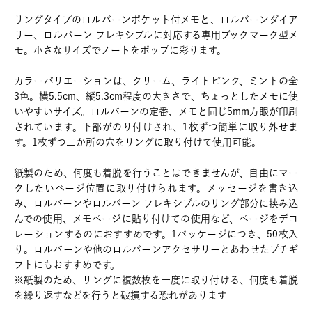
リングタイプのロルバーンポケット付メモと、ロルバーンダイア
リー、ロルバーン フレキシブルに対応する専用ブックマーク型メ
モ。小さなサイズでノートをポップに彩ります。
カラーバリエーションは、クリーム、ライトピンク、ミントの全
3色。横5.5cm、縦5.3cm程度の大きさで、ちょっとしたメモに使
いやすいサイズ。ロルバーンの定番、メモと同じ5mm方眼が印刷
されています。下部がのり付けされ、1枚ずつ簡単に取り外せま
す。1枚ずつ二か所の穴をリングに取り付けて使用可能。
紙製のため、何度も着脱を行うことはできませんが、自由にマー
クしたいページ位置に取り付けられます。メッセージを書き込
み、ロルバーンやロルバーン フレキシブルのリング部分に挟み込
んでの使用、メモページに貼り付けての使用など、ページをデコ
レーションするのにおすすめです。1パッケージにつき、50枚入
り。ロルバーンや他のロルバーンアクセサリーとあわせたプチギ
フトにもおすすめです。
※紙製のため、リングに複数枚を一度に取り付ける、何度も着脱
を繰り返すなどを行うと破損する恐れがあります