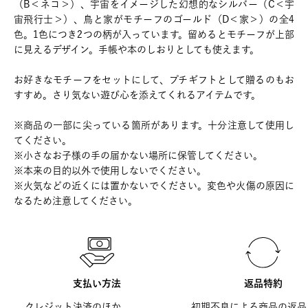
（B＜ネコ＞）、宇宙をイメージした幻想的なシルバー（C＜宇
宙飛行士＞）、鳥と家がモチーフのゴールド（D＜家＞）の全4
色。1色につき2つの柄が入っています。留めるとモチーフが上部
に見えるデザイン。手帳や本のしおりとしても使えます。
お好きなモチーフをセットにして、プチギフトとして贈るのもお
すすめ。さり気ない遊び心を添えてくれるアイテムです。
※商品の一部に尖っている箇所があります。十分注意して使用し
てください。
※小さなお子様の手の届かない場所に保管してください。
※本来の目的以外で使用しないでください。
※火気などの近くには置かないでください。変色や火傷の原因に
なるため注意してください。
支払い方法
返品特約
クレジット決済のほか、
初期不良による商品の返品