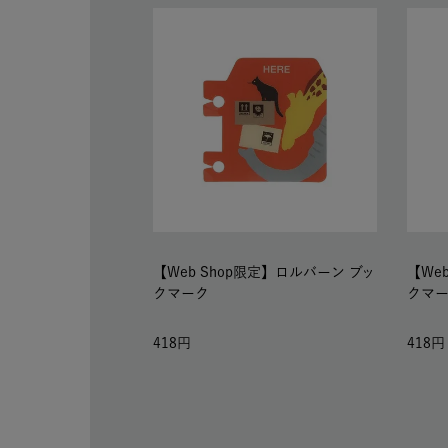
【Web Shop限定】ロルバーン ブッ
【We
クマーク
クマ
418
418