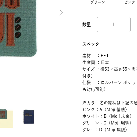
グリーン
ピンク
スペック
素材 ：PET
生産国 ：日本
サイズ ：横53×高さ55×
付き）
仕様 ：ロルバーン ポケッ
も対応可能）
※カラー名の絵柄は下記の
ピンク：A（Moji 情熱）
ホワイト：B（Moji 未来）
グリーン：C（Moji 珈琲）
グレー：D（Moji 無限）