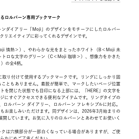
えるロルバーン専用ブックマーク
バーンダイアリー「Moji」のデザインをモチーフにしたロルバー
クリエイティブに彩ってくれるデザインです。
ji 情熱＞）、やわらかな光をまとったホワイト（B＜Moji 未
トロな文字のグリーン（C＜Moji 珈琲＞）、想像力をかきた
＞）の全4柄。
に取り付けて使用するブックマークです。リングにしっかり固
ることもありません。着脱が簡単で、マークしたいページ位置
トを閉じた状態でも目印になる上部には、「HERE」の文字を
ージにすぐアクセスできる便利なアイテムです。リングタイプの
、ロルバーン ダイアリー、ロルバーン フレキシブルに対応。
もお楽しみいただけます。同デザインは、2026年3月始まりの
も展開しています。お気に入りのロルバーンとあわせてお使いく
ークは穴横部分が一部白くなっている場合がありますが、ご使
あらかじめご了承ください。