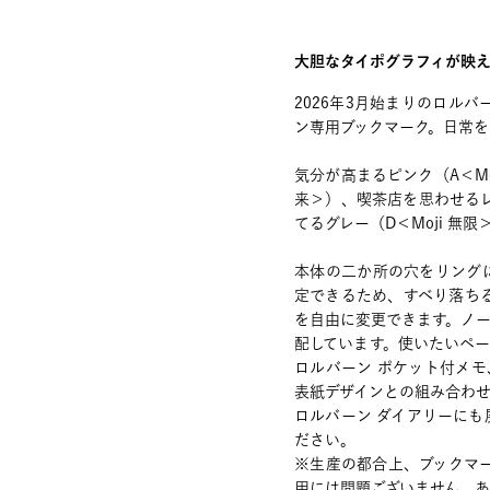
大胆なタイポグラフィが映
2026年3月始まりのロル
ン専用ブックマーク。日常を
気分が高まるピンク（A＜Mo
来＞）、喫茶店を思わせるレ
てるグレー（D＜Moji 無限
本体の二か所の穴をリング
定できるため、すべり落ち
を自由に変更できます。ノー
配しています。使いたいペ
ロルバーン ポケット付メモ
表紙デザインとの組み合わせ
ロルバーン ダイアリーに
ださい。
※生産の都合上、ブックマ
用には問題ございません。