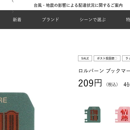
台風・地震の影響による配達状況に関するご案内
新着
ブランド
シーンで選ぶ
SALE
ポスト投函便○
ラ
ロルバーン ブックマ
209
41
税込