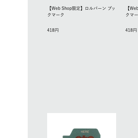
【Web Shop限定】ロルバーン ブッ
【We
クマーク
クマ
418
418