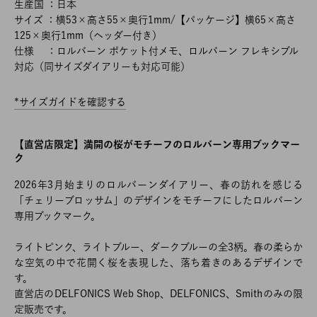
生産国 ：日本
サイズ ：横53×高さ55×奥行1mm/【パッケージ】横65×高さ
125×奥行1mm（ヘッダー付き）
仕様 ：ロルバーン ポケット付メモ、ロルバーン フレキシブル
対応（同サイズダイアリーも対応可能）
*サイズガイドを確認する
【直営店限定】満開の桜がモチーフのロルバーン専用ブックマー
ク
2026年3月始まりのロルバーンダイアリー、春の訪れを感じる
「チェリーブロッサム」のデザインをモチーフにしたロルバーン
専用ブックマーク。
ライトピンク、ライトブルー、ダークブルーの全3柄。春の柔らか
な空気の中で花開く桜を表現した、落ち着きのあるデザインで
す。
直営店のDELFONICS Web Shop、DELFONICS、Smithのみの限
定販売です。