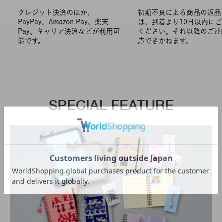
クレジット決済のほか、
初期不良による商品の返品
PayPay、Amazon Pay、楽天
は、到着より10日以内に
Pay、キャリア決済などが利用可
ください。それ以降のご連
能です。
応できかねます。
SPECIAL FEATURE