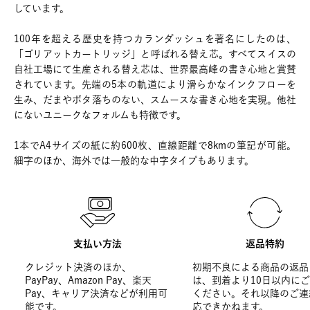
しています。
100年を超える歴史を持つカランダッシュを著名にしたのは、
「ゴリアットカートリッジ」と呼ばれる替え芯。すべてスイスの
自社工場にて生産される替え芯は、世界最高峰の書き心地と賞賛
されています。先端の5本の軌道により滑らかなインクフローを
生み、だまやボタ落ちのない、スムースな書き心地を実現。他社
にないユニークなフォルムも特徴です。
1本でA4サイズの紙に約600枚、直線距離で8kmの筆記が可能。
細字のほか、海外では一般的な中字タイプもあります。
支払い方法
返品特約
クレジット決済のほか、
初期不良による商品の返品
PayPay、Amazon Pay、楽天
は、到着より10日以内に
Pay、キャリア決済などが利用可
ください。それ以降のご連
能です。
応できかねます。