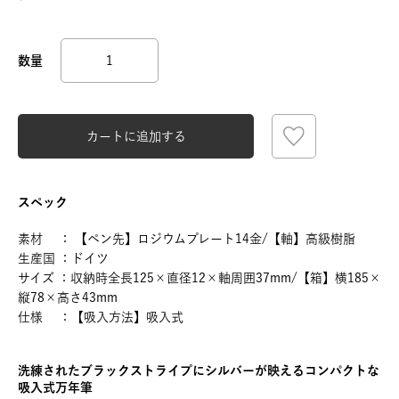
カートに追加する
スペック
素材 ： 【ペン先】ロジウムプレート14金/【軸】高級樹脂
生産国 ：ドイツ
サイズ ：収納時全長125×直径12×軸周囲37mm/【箱】横185×
縦78×高さ43mm
仕様 ：【吸入方法】吸入式
洗練されたブラックストライプにシルバーが映えるコンパクトな
吸入式万年筆