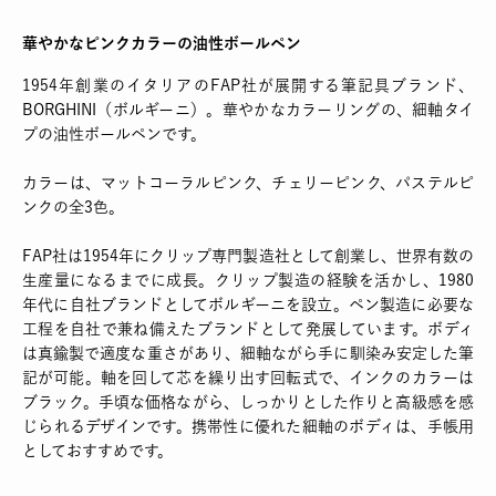
華やかなピンクカラーの油性ボールペン
1954年創業のイタリアのFAP社が展開する筆記具ブランド、
BORGHINI（ボルギーニ）。華やかなカラーリングの、細軸タイ
プの油性ボールペンです。
カラーは、マットコーラルピンク、チェリーピンク、パステルピ
ンクの全3色。
FAP社は1954年にクリップ専門製造社として創業し、世界有数の
生産量になるまでに成長。クリップ製造の経験を活かし、1980
年代に自社ブランドとしてボルギーニを設立。ペン製造に必要な
工程を自社で兼ね備えたブランドとして発展しています。ボディ
は真鍮製で適度な重さがあり、細軸ながら手に馴染み安定した筆
記が可能。軸を回して芯を繰り出す回転式で、インクのカラーは
ブラック。手頃な価格ながら、しっかりとした作りと高級感を感
じられるデザインです。携帯性に優れた細軸のボディは、手帳用
としておすすめです。