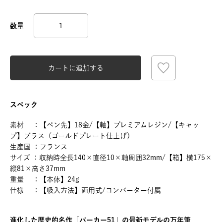
カートに追加する
スペック
素材 ：【ペン先】18金/【軸】プレミアムレジン/【キャッ
プ】ブラス（ゴールドプレート仕上げ）
生産国 ：フランス
サイズ ：収納時全長140×直径10×軸周囲32mm/【箱】横175×
縦81×高さ37mm
重量 ：【本体】24g
仕様 ：【吸入方法】両用式/コンバーター付属
進化した歴史的名作「パーカー51」の最新モデルの万年筆