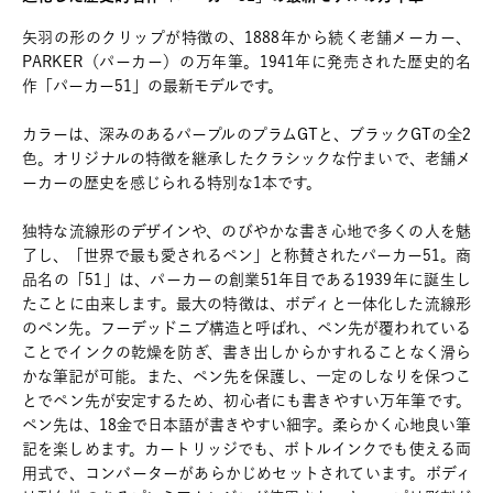
矢羽の形のクリップが特徴の、1888年から続く老舗メーカー、
PARKER（パーカー）の万年筆。1941年に発売された歴史的名
作「パーカー51」の最新モデルです。
カラーは、深みのあるパープルのプラムGTと、ブラックGTの全2
色。オリジナルの特徴を継承したクラシックな佇まいで、老舗メ
ーカーの歴史を感じられる特別な1本です。
独特な流線形のデザインや、のびやかな書き心地で多くの人を魅
了し、「世界で最も愛されるペン」と称賛されたパーカー51。商
品名の「51」は、パーカーの創業51年目である1939年に誕生し
たことに由来します。最大の特徴は、ボディと一体化した流線形
のペン先。フーデッドニブ構造と呼ばれ、ペン先が覆われている
ことでインクの乾燥を防ぎ、書き出しからかすれることなく滑ら
かな筆記が可能。また、ペン先を保護し、一定のしなりを保つこ
とでペン先が安定するため、初心者にも書きやすい万年筆です。
ペン先は、18金で日本語が書きやすい細字。柔らかく心地良い筆
記を楽しめます。カートリッジでも、ボトルインクでも使える両
用式で、コンバーターがあらかじめセットされています。ボディ