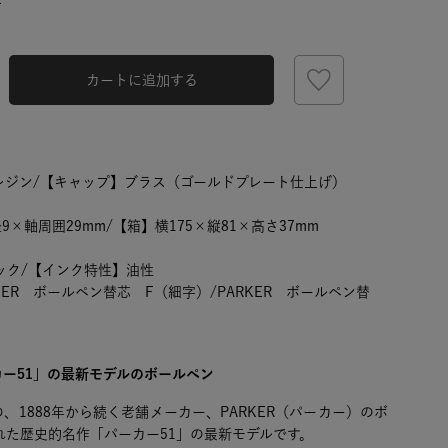
T
カートに追加する
レジン/【キャップ】ブラス（ゴールドプレート仕上げ）
9×軸周囲29mm/【箱】横175×縦81×高さ37mm
ック/【インク特性】油性
ER ボールペン替芯 F（細字）/PARKER ボールペン替
ー51」の最新モデルのボールペン
、1888年から続く老舗メーカー、PARKER（パーカー）のボ
された歴史的名作「パーカー51」の最新モデルです。