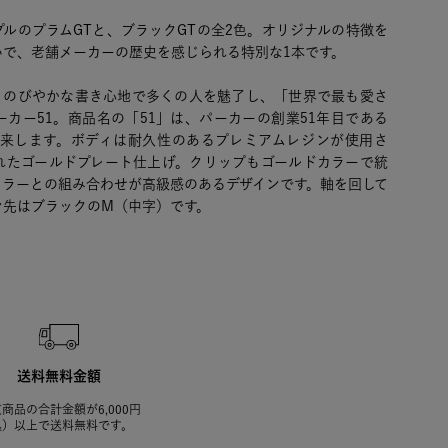
ルのプラムGTと、ブラックGTの全2色。オリジナルの特徴を
いで、老舗メーカーの歴史を感じられる特別な1本です。
、のびやかな書き心地で多くの人を魅了し、「世界で最も愛さ
カー51。商品名の「51」は、パーカーの創業51年目である
に由来します。ボディは耐久性のあるプレミアムレジンが使用さ
れたゴールドプレート仕上げ。クリップもゴールドカラーで統
カラーとの組み合わせが高級感のあるデザインです。軸を回して
ン先はブラックのM（中字）です。
送料無料金額
商品の合計金額が6,000円
込）以上で送料無料です。