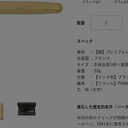
ブラックGT
プラムG
スペック
素材 ：【軸】プレミアム
生産国 ：フランス
サイズ ：本体全長140×直径
重量 ：23g
仕様 ：【インク色】ブラ
備考 ：【リフィル】PARK
芯 M（中字）
進化した歴史的名作「パーカ
矢羽の形のクリップが特徴の
ールペン。1941年に発売