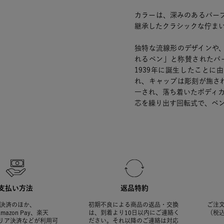
カラーは、深みのあるパープ
継承したクラシックな佇ま
独特な流線形のデザインや
れるペン」と称賛されたパー
1939年に誕生したこと
れ、キャップは彫刻が施さ
一され、落ち着いたボディ
芯を繰り出す回転式で、ペ
支払い方法
返品特約
決済のほか、
初期不良による商品の返品・交換
ご注文
Amazon Pay、楽天
は、到着より10日以内にご連絡く
（税
ャリア決済などが利用可
ださい。それ以降のご連絡は対応