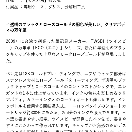
仕様 ：【吸入方法】吸入式
付属品 ：専用ケース、グリス、分解用工具
半透明のブラックとローズゴールドの配色が美しい、クリアボデ
ィの万年筆
2009年に台湾で創業した筆記具メーカー、TWSBI（ツイスビ
ー）の万年筆「ECO（エコ）」シリーズ。新たに半透明のブラッ
クキャップを使った上品なスモークローズゴールドが登場しまし
た。
ペン先は18Kゴールドプレーティングで、ニブやキャップ部分は
ステンレス素材にローズゴールドをコーティング。半透明のブラ
ックキャップとローズゴールドのコントラストがシックで、エレ
ガントな1本に仕上がっています。インクの色味を楽しめるクリ
アボディ。カラーインクとのコーディネートも楽しめます。イン
クボトルを使用する回転吸入式。ヨーロッパタイプのショートカ
ートリッジ約3本分にあたる、2ml分のインクを吸入できます。日
本語も書きやすい細字。ツイスビーが開発したペン先で、書きや
すさにこだわって作られています。キャップが六角形のためデス