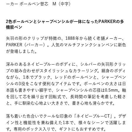
ーカー ボールペン替芯 M（中字）
2色ボールペンとシャープペンシルが一体になったPARKERの多
機能ペン
矢羽の形のクリップが特徴の、1888年から続く老舗メーカー、
PARKER（パーカー）。人気のマルチファンクションペンに新色
が登場しました。
深みのあるネイビーブルーのボディに、シルバーの矢羽形クリッ
プの組み合わせがスタイリッシュなカラーリング。細身のボディ
ながら、1本でブラック、レッドのボールペンと、シャープペン
シルの3役をこなす便利なアイテムです。ボールペンの太さは日
本語も書きやすい細字で、シャープペンシルの芯径は0.5mm。軸
を回して芯を繰り出す回転式で、長時間の筆記を考慮した軽さ
と、手に馴染む心地よい大きさで、書き心地も滑らかです。
落ち着いた色合いでクールな印象の「ネイビーブルーCT」。デザ
イン性と機能性を兼ね備えた1本で、様々なシーンで活躍しま
す。専用のボックス入りで、ギフトにもおすすめです。