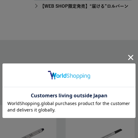
【WEB SHOP限定発売】“届ける”ロルバーン
RELATED ITEMS