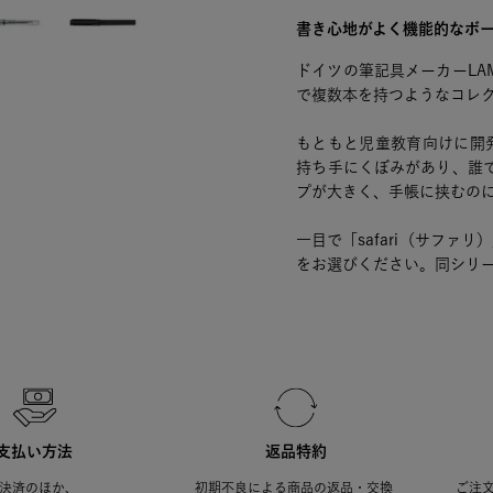
書き心地がよく機能的なボ
ドイツの筆記具メーカーLA
で複数本を持つようなコレ
もともと児童教育向けに開
持ち手にくぼみがあり、誰
プが大きく、手帳に挟むの
一目で「safari（サフ
をお選びください。同シリ
支払い方法
返品特約
決済のほか、
初期不良による商品の返品・交換
ご注文