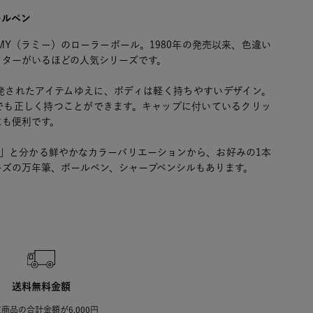
ールペン
MY（ラミー）のローラーボール。1980年の発売以来、色違い
クターがいるほどの人気シリーズです。
発されたアイテムゆえに、ボディは軽く持ちやすいデザイン。
でも正しく持つことができます。キャップに付いているクリッ
にも便利です。
ァリ）」と分かる鮮やかなカラーバリエーションから、お好みの1本
ーズの万年筆、ボールペン、シャープペンシルもあります。
送料無料金額
商品の合計金額が6,000円