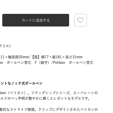
カートに追加する
クリル）
11×軸周囲35mm/【箱】横77×縦181×高さ31mm
kan ボールペン替芯 F（細字）/Pelikan ボールペン替芯
ガントなノック式ボールペン
likan（ペリカン）。フラッグシップシリーズ、スーベレーンの
ールドのべっ甲柄が艶やかに輝くエレガントなモデルです。
印象的なストライプ模様。クリップにデザインされたペリカンの