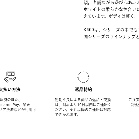
顔。老舗ながら遊び心あふ
ホワイトの柔らかな色合い
えています。ボディは軽く
K400は、シリーズの中でも
同シリーズのラインナップ
支払い方法
返品特約
決済のほか、
初期不良による商品の返品・交換
ご注文
Amazon Pay、楽天
は、到着より10日以内にご連絡く
（税
ャリア決済などが利用可
ださい。それ以降のご連絡は対応
できかねます。