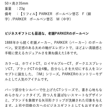
50×高さ35mm
重量 ：23g
備考 ：【リフィル】PARKER ボールペン替芯 F（細
字）/PARKER ボールペン替芯 M（中字）
ビジネスギフトにも最適な、老舗PARKERのボールペン
1888年から続く老舗メーカー、PARKER（パーカー）のボール
ペン。安定感のある太めの軸がエレガントで、ほどよい高級感と
手軽に使えるカジュアルさを兼ね備えた1本です。
カラーは、ホワイトCT、ロイヤルブルーCT、ダークエスプレッ
ソCT、ブラックCTの全4種。自分らしさを大切にする人をコン
セプトに誕生した、「IM」シリーズ。PARKERのエントリーモデ
ルとして人気のアイテムです。
パーツ部分をシルバーで仕上げたCTシリーズで、書き心地もな
めらかなノックタイプ。持つ人を選ばないスマートなデザイン
と、ブランドを象徴する矢羽形クリップが洗練された印象を与え
ます。上司や同僚の方へのビジネスギフトとしてもおすすめで