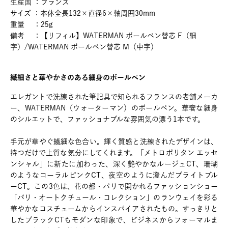
生産国 ：フランス
サイズ ：本体全長132×直径6×軸周囲30mm
重量 ：25g
備考 ：【リフィル】WATERMAN ボールペン替芯 F（細
字）/WATERMAN ボールペン替芯 M（中字）
繊細さと華やかさのある細身のボールペン
エレガントで洗練された筆記具で知られるフランスの老舗メーカ
ー、WATERMAN（ウォーターマン）のボールペン。華奢な細身
のシルエットで、ファッショナブルな雰囲気の漂う1本です。
手元が華やぐ繊細な色合い。輝く質感と洗練されたデザインは、
持つだけで上質な気分にしてくれます。「メトロポリタン エッセ
ンシャル」に新たに加わった、深く艶やかなルージュCT、珊瑚
のようなコーラルピンクCT、夜空のように澄んだブライトブル
ーCT。この3色は、花の都・パリで開かれるファッションショー
「パリ・オートクチュール・コレクション」のランウェイを彩る
華やかなコスチュームからインスパイアされたもの。すっきりと
したブラックCTもモダンな印象で、ビジネスからフォーマルま