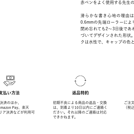
赤ペンをよく使用する先生
滑らかな書き心地の理由
0.6mmの先端ローラーに
閉め忘れても2～3日後で
づいてデザインされた形状
クは水性で、キャップの色
支払い方法
返品特約
決済のほか、
初期不良による商品の返品・交換
ご注文
Amazon Pay、楽天
は、到着より10日以内にご連絡く
（税
ャリア決済などが利用可
ださい。それ以降のご連絡は対応
できかねます。