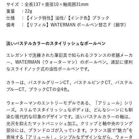
サイズ ：全長137×直径10×軸周囲31mm
重量 ：22g
仕様 ：【インク特性】油性/【インク色】ブラック
備考 ：【リフィル】WATERMAN ボールペン替芯 F（細字）
淡いパステルカラーのスタイリッシュなボールペン
エレガントで洗練された筆記具で知られるフランスの老舗メーカ
ー、WATERMAN（ウォーターマン）のボールペン。速記に便利
なスライドノック式の油性ボールペンです。
カラーは、パステルグリーンCT、パステルピンクCT、パステル
ブルーCT、ブラックCTの全4色。
ウォーターマンのエントリーモデルである、「アリュール」シリ
ーズ。スリムでスタイリッシュなボディは、どんなシーンにも馴
染む現代的な印象のデザインです。淡いパステルカラーの軸は、
光沢を抑えたマットバニッシュ加工。クリップと軸中央のリング
部分には、ブランドロゴが入っています。フランス語で“魅力”を
意味する「アリュール」。シンプルなデザインながら、ウォータ