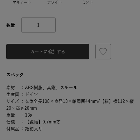
マキアート
ホワイト
ミント
カートに追加する
スペック
素材 ：ABS樹脂、真鍮、スチール
生産国 ：ドイツ
サイズ ：本体全長108×直径13×軸周囲44mm/【箱】横112×縦
20×高さ20mm
重量 ：13g
仕様 ：【線幅】0.7mm芯
付属品 ：紙箱入り