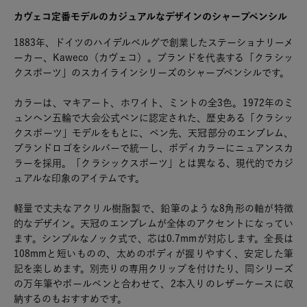
カヴェコ定番モデルのカジュアルなデザインのシャープペンシル
1883年、ドイツのハイデルベルグで創業したステーショナリーメ
ーカー、Kaweco（カヴェコ）。ブランドを代表する「クラシッ
クスポーツ」のスカイラインシリーズのシャープペンシルです。
カラーは、マキアート、ホワイト、ミントの全3色。1972年のミ
ュンヘン五輪で大会公式ペンに認定された、歴史ある「クラシッ
クスポーツ」モデルをもとに、ペン先、天冠部分のエンブレム、
ブランドロゴをシルバーで統一し、ボディカラーにニュアンスカ
ラーを採用。「クラシックスポーツ」とは異なる、現代的でカジ
ュアルな印象のアイテムです。
軽量で丈夫なアクリル樹脂製で、鉛筆のような8角形の軸が特徴
的なデザイン。天冠のエンブレムが全体のアクセントになってい
ます。シンプルなノック式で、芯は0.7mmが対応します。全長は
108mmと短いものの、太めのボディが握りやすく、安定した筆
記を楽しめます。別売りの専用クリップを付けたり、同シリーズ
の万年筆やボールペンと合わせて、2本入りのレザーケースに収
納するのもおすすめです。