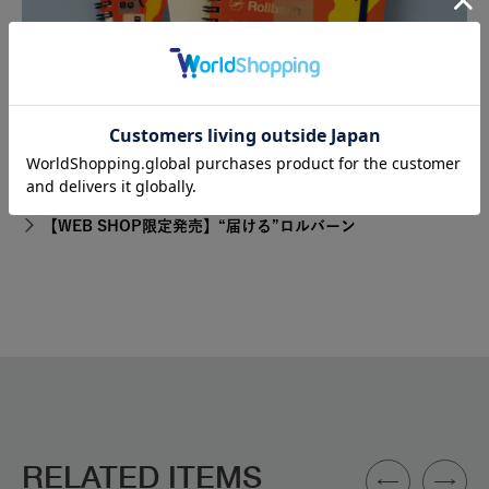
【WEB SHOP限定発売】“届ける”ロルバーン
RELATED ITEMS