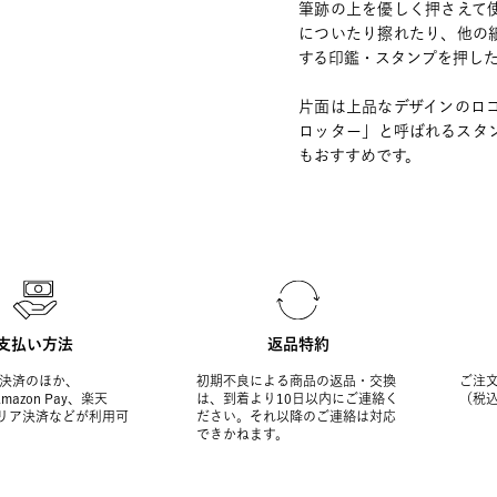
筆跡の上を優しく押さえて
についたり擦れたり、他の
する印鑑・スタンプを押し
片面は上品なデザインのロ
ロッター」と呼ばれるスタ
もおすすめです。
支払い方法
返品特約
決済のほか、
初期不良による商品の返品・交換
ご注文
Amazon Pay、楽天
は、到着より10日以内にご連絡く
（税
ャリア決済などが利用可
ださい。それ以降のご連絡は対応
できかねます。