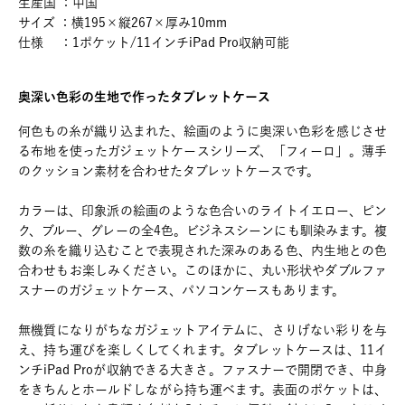
生産国 ：中国
サイズ ：横195×縦267×厚み10mm
仕様 ：1ポケット/11インチiPad Pro収納可能
奥深い色彩の生地で作ったタブレットケース
何色もの糸が織り込まれた、絵画のように奥深い色彩を感じさせ
る布地を使ったガジェットケースシリーズ、「フィーロ」。薄手
のクッション素材を合わせたタブレットケースです。
カラーは、印象派の絵画のような色合いのライトイエロー、ピン
ク、ブルー、グレーの全4色。ビジネスシーンにも馴染みます。複
数の糸を織り込むことで表現された深みのある色、内生地との色
合わせもお楽しみください。このほかに、丸い形状やダブルファ
スナーのガジェットケース、パソコンケースもあります。
無機質になりがちなガジェットアイテムに、さりげない彩りを与
え、持ち運びを楽しくしてくれます。タブレットケースは、11イ
ンチiPad Proが収納できる大きさ。ファスナーで開閉でき、中身
をきちんとホールドしながら持ち運べます。表面のポケットは、