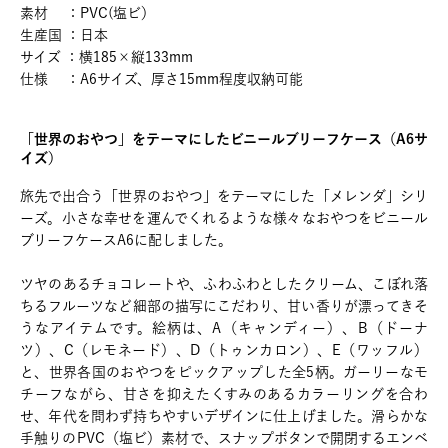
素材 ：PVC(塩ビ）
生産国 ：日本
サイズ ：横185×縦133mm
仕様 ：A6サイズ、厚さ15mm程度収納可能
「世界のおやつ」をテーマにしたビニールブリーフケース（A6サ
イズ）
旅先で出合う「世界のおやつ」をテーマにした「メレンダ」シリ
ーズ。小さな幸せを運んでくれるような様々なおやつをビニール
ブリーフケースA6に配しました。
ツヤのあるチョコレートや、ふわふわとしたクリーム、こぼれ落
ちるフルーツなど細部の描写にこだわり、甘い香りが漂ってきそ
うなアイテムです。絵柄は、A（キャンディー）、B（ドーナ
ツ）、C（レモネード）、D（トゥンカロン）、E（ワッフル）
と、世界各国のおやつをピックアップした全5柄。ガーリーなモ
チーフながら、甘さを抑えたくすみのあるカラーリングを合わ
せ、年代を問わず持ちやすいデザインに仕上げました。滑らかな
手触りのPVC（塩ビ）素材で、スナップボタンで開閉するエンベ