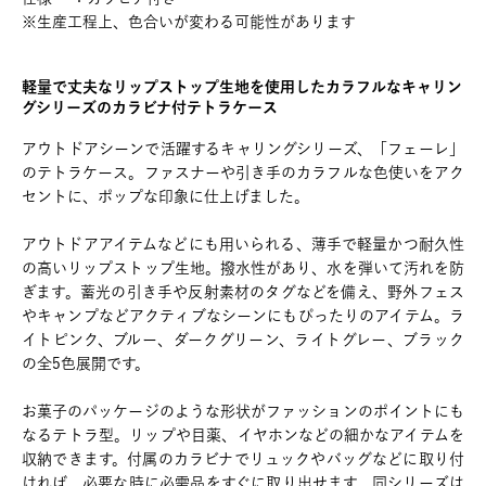
※生産工程上、色合いが変わる可能性があります
軽量で丈夫なリップストップ生地を使用したカラフルなキャリン
グシリーズのカラビナ付テトラケース
アウトドアシーンで活躍するキャリングシリーズ、「フェーレ」
のテトラケース。ファスナーや引き手のカラフルな色使いをアク
セントに、ポップな印象に仕上げました。
アウトドアアイテムなどにも用いられる、薄手で軽量かつ耐久性
の高いリップストップ生地。撥水性があり、水を弾いて汚れを防
ぎます。蓄光の引き手や反射素材のタグなどを備え、野外フェス
やキャンプなどアクティブなシーンにもぴったりのアイテム。ラ
イトピンク、ブルー、ダークグリーン、ライトグレー、ブラック
の全5色展開です。
お菓子のパッケージのような形状がファッションのポイントにも
なるテトラ型。リップや目薬、イヤホンなどの細かなアイテムを
収納できます。付属のカラビナでリュックやバッグなどに取り付
ければ、必要な時に必需品をすぐに取り出せます。同シリーズは