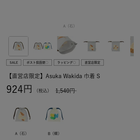
A（石）
SALE
ポスト投函便○
ラッピング○
直営店限定
【直営店限定】Asuka Wakida 巾着 S
924
1,540
税込
A（石）
B（蝶）