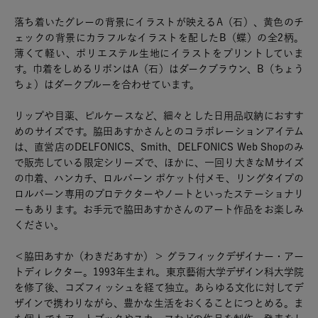
落ち着いたグレーの背景にイラストが映えるA（石）、黄色のチ
ェックの背景にカラフルなイラストを配したB（蝶）の全2柄。
薄くて軽い、ポリエステル生地にイラストをプリントしていま
す。巾着をしめるリボンはA（石）はダークブラウン、B（ちょう
ちょ）はダークブルーを合わせています。
リップや目薬、ピルケースなど、細々とした日用品収納におすす
めのサイズです。脇田あすかさんとのコラボレーションアイテム
は、直営店のDELFONICS、Smith、DELFONICS Web Shopのみ
で販売している限定シリーズで、ほかに、一回り大きなMサイズ
の巾着、ハンカチ、ロルバーン ポケット付メモ、リングタイプの
ロルバーン専用のプロテクターやノートといったステーショナリ
ーもあります。お手元で脇田あすかさんのアート作品をお楽しみ
ください。
＜脇田あすか（わきだあすか）＞ グラフィックデザイナー・アー
トディレクター。1993年生まれ。東京藝術大学デザイン科大学院
を修了後、コズフィッシュを経て独立。あらゆる文化に対してデ
ザインで携わりながら、豊かな生活をおくることにつとめる。ま