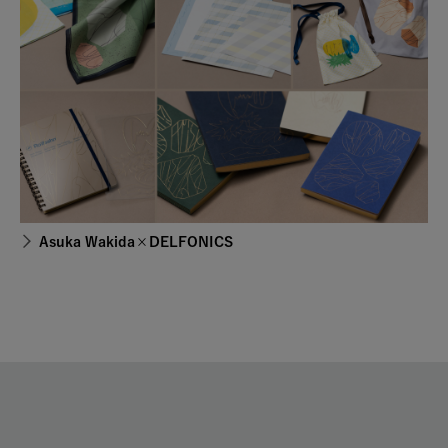
Asuka Wakida×DELFONICS