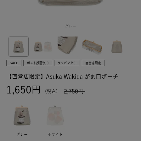
グレー
SALE
ポスト投函便○
ラッピング○
直営店限定
【直営店限定】Asuka Wakida がま口ポーチ
1,650
2,750
税込
グレー
ホワイト