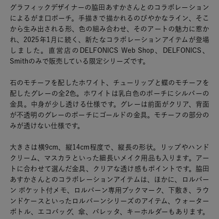
グラフィックデザイナーの脇田あすかさんとのコラボレーション
によるがま口ポーチ。手描きで描かれるのびやかなライン、そこ
から生み出される形、色の組み合わせ、そのアートの魅力に惹か
れ、2025年1月に続く、新たなコラボレーションアイテムが登場
しました。直営店のDELFONICS Web Shop、DELFONICS、
Smithのみで販売している限定シリーズです。
石のモチーフを配したホワイト、チューリップと蝶のモチーフを
配したグレーの全2色。ホワイトは乳白色のポーチにシルバーの
金具。中身が少し透ける仕様です。グレーは前面がクリア、背面
が不透明のグレーのポーチにゴールドの金具。モチーフの部分の
みが透けない仕様です。
大きさは横9cm、縦14cm程度で、縦長の形状。リップやハンド
クリーム、マスカラといった細長いメイク用品も入ります。アー
トに合わせて選んだ金具、クリアな透け感もポイントです。脇田
あすかさんとのコラボレーションアイテムは、ほかに、ロルバー
ン ポケット付メモ、ロルバーン専用ブックマーク、下敷き、ラウ
ンドケースといったロルバーンシリーズのアイテム、ウォーター
ボトル、エコバッグ、傘、バレッタ、キーホルダーもあります。