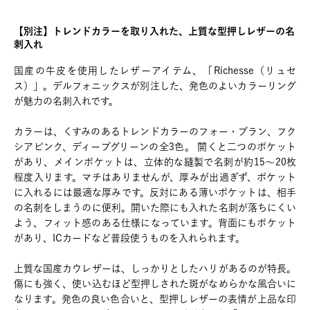
【別注】トレンドカラーを取り入れた、上質な型押しレザーの名
刺入れ
国産の牛皮を使用したレザーアイテム、「Richesse（リュセ
ス）」。デルフォニックスが別注した、発色のよいカラーリング
が魅力の名刺入れです。
カラーは、くすみのあるトレンドカラーのフォー・ブラン、フク
シアピンク、ディープグリーンの全3色。 開くと二つのポケット
があり、メインポケットは、立体的な縫製で名刺が約15～20枚
程度入ります。マチはありませんが、厚みが出過ぎず、ポケット
に入れるには最適な厚みです。反対にある薄いポケットは、相手
の名刺をしまうのに便利。開いた際にも入れた名刺が落ちにくい
よう、フィット感のある仕様になっています。背面にもポケット
があり、ICカードなど普段使うものを入れられます。
上質な国産カウレザーは、しっかりとしたハリがあるのが特長。
傷にも強く、使い込むほど型押しされた斑がなめらかな風合いに
なります。発色の良い色合いと、型押しレザーの表情が上品な印